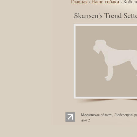
Главная
›
Наши собаки
› Кобел
Skansen's Trend Sett
Московская область, Люберецкий ра
дом 2