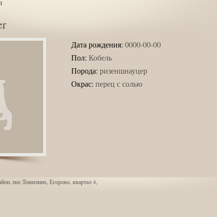
и
er
Дата рождения:
0000-00-00
Пол:
Кобель
Порода:
ризеншнауцер
Окрас:
перец с солью
йон, пос.Томилино, Егорово, квартал 4,